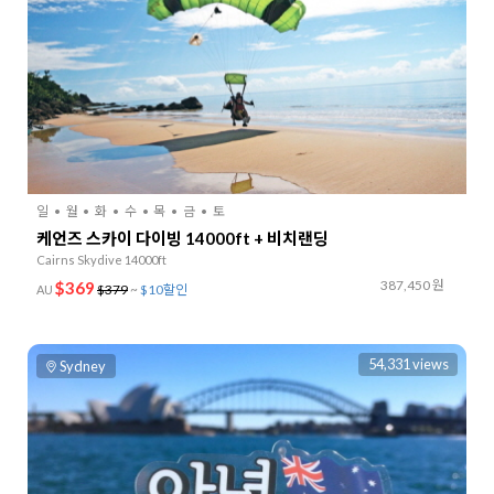
일
월
화
수
목
금
토
케언즈 스카이 다이빙 14000ft + 비치랜딩
Cairns Skydive 14000ft
387,450 원
$369
$379
~
$10할인
AU
54,331 views
Sydney