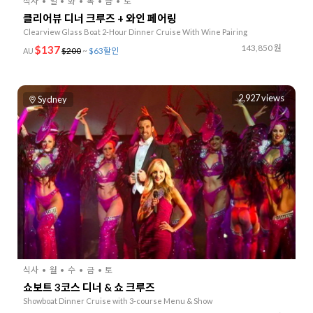
식사
일
화
목
금
토
클리어뷰 디너 크루즈 + 와인 페어링
Clearview Glass Boat 2-Hour Dinner Cruise With Wine Pairing
143,850 원
$137
$200
~
$63할인
AU
2,927 views
Sydney
식사
월
수
금
토
쇼보트 3코스 디너 & 쇼 크루즈
Showboat Dinner Cruise with 3-course Menu & Show