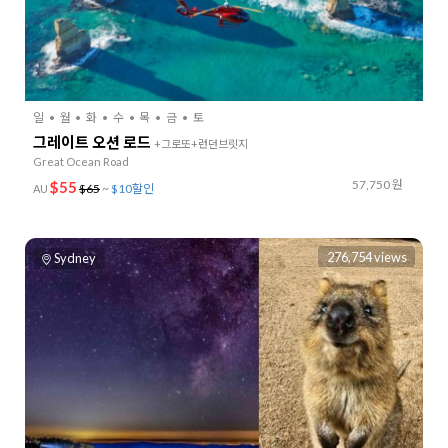
일
월
화
수
목
금
토
그레이트 오션 로드
+그로또+런던브릿지
Great Ocean Road
57,750 원
$55
$65
~
$10할인
AU
276,754 views
Sydney