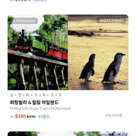
262,613 views
Melbourne
일
월
화
수
목
금
토
퍼핑빌리 & 필립 아일랜드
Puffing Billy Steam Train + Phillip Island
194,250 원
$185
$190
~
$5할인
AU