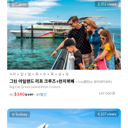
2,352 views
Cairns
식사
일
월
화
수
목
금
토
그린 아일랜드 리프 크루즈+런치뷔페
+스노쿨링(or 유리바닥보트)
Big Cat Green Island Reef Cruises
147,000 원
$140
$149
~
$9할인
AU
4,107 views
Sydney