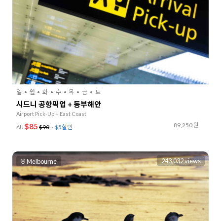
일
월
화
수
목
금
토
시드니 공항픽업 + 동부해안
Airport Pick-Up + East Coast
89,250 원
$85
$90
~
$5할인
AU
243,032 views
Melbourne