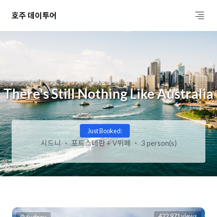
호주 데이투어
There's Still Nothing Like Australia
Just Booked:
멜번
그레이트 오션 로드
2 person(s)
422,971 views