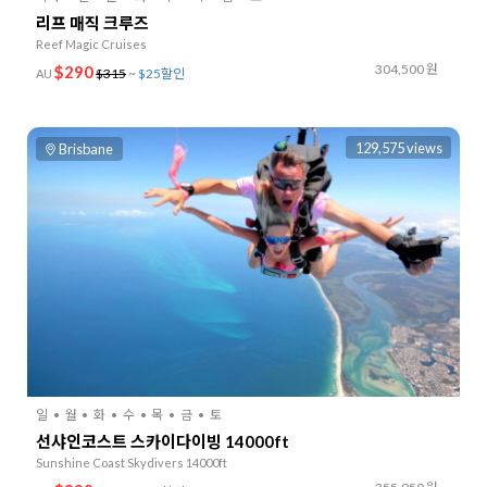
리프 매직 크루즈
Reef Magic Cruises
304,500 원
$290
$315
~
$25할인
AU
129,575 views
Brisbane
일
월
화
수
목
금
토
선샤인코스트 스카이다이빙 14000ft
Sunshine Coast Skydivers 14000ft