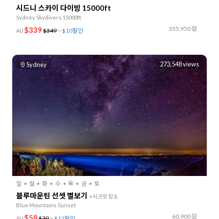
시드니 스카이 다이빙 15000ft
Sydney Skydivers 15000ft
355,950 원
$339
$349
~
$10할인
AU
273,548 views
Sydney
일
월
화
수
목
금
토
블루마운틴 선셋 별보기
+시크릿 장소
Blue Mountains Sunset
60,900 원
$58
$70
~
$12할인
AU