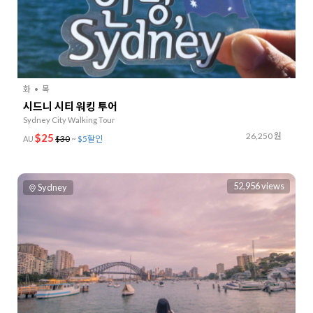
화
목
시드니 시티 워킹 투어
Sydney City Walking Tour
26,250 원
$25
$30
~
$5할인
AU
52,956 views
Sydney