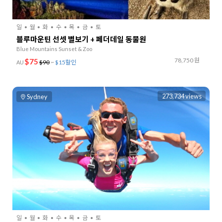
일
월
화
수
목
금
토
블루마운틴 선셋 별보기 + 페더데일 동물원
Blue Mountains Sunset & Zoo
78,750 원
$75
$90
~
$15할인
AU
273,734 views
Sydney
일
월
화
수
목
금
토