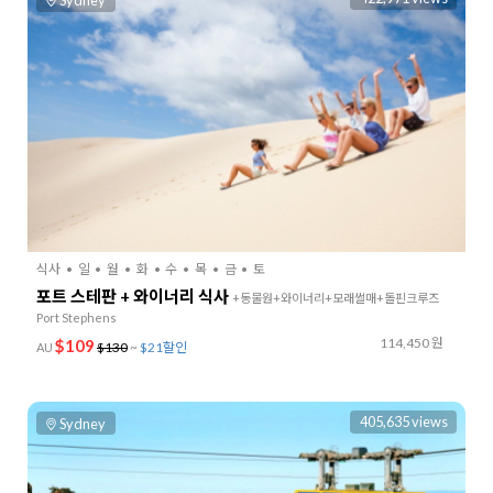
Sydney
식사
일
월
화
수
목
금
토
포트 스테판 + 와이너리 식사
+동물원+와이너리+모래썰매+돌핀크루즈
Port Stephens
114,450 원
$109
$130
~
$21할인
AU
405,635 views
Sydney