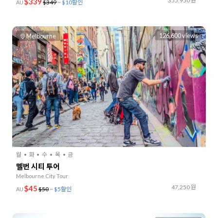
355,950 원
$339
$349
~
$10할인
AU
126,600 views
Melbourne
월
화
수
목
금
멜번 시티 투어
Melbourne City Tour
47,250 원
$45
$50
~
$5할인
AU