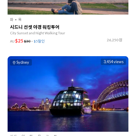
화
목
시드니 선셋 야경 워킹투어
City Sunset and Night Walking Tour
26,250 원
$25
$30
~
$5할인
AU
3,454 views
Sydney