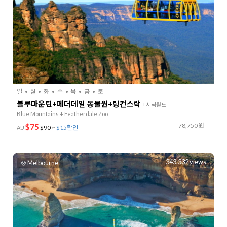
일
월
화
수
목
금
토
블루마운틴+페더데일 동물원+링컨스락
+시닉월드
Blue Mountains + Featherdale Zoo
78,750 원
$75
$90
~
$15할인
AU
343,332 views
Melbourne