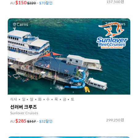
157,500 원
$150
$220
~
$70할인
AU
2,899 views
Cairns
식사
일
월
화
수
목
금
토
선러버 크루즈
Sunlover Cruises
299,250 원
$285
$317
~
$32할인
AU