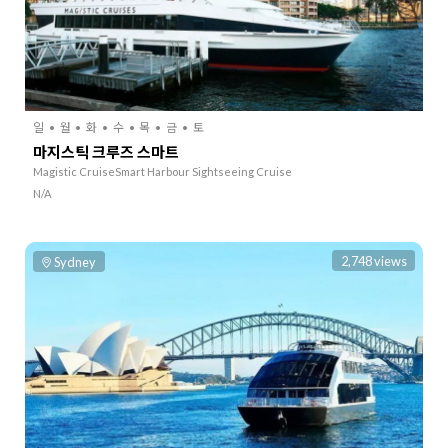
일
월
화
수
목
금
토
마지스틱 크루즈 스마트
Magistic CruiseSmart Harbour Sightseeing Cruise
N/A
2,748 views
Sydney