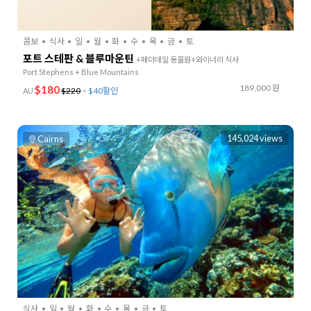
콤보
식사
일
월
화
수
목
금
토
포트 스테판 & 블루마운틴
+페더데일 동물원+와이너리 식사
Port Stephens + Blue Mountains
189,000 원
$180
$220
~
$40할인
AU
145,024 views
Cairns
식사
일
월
화
수
목
금
토