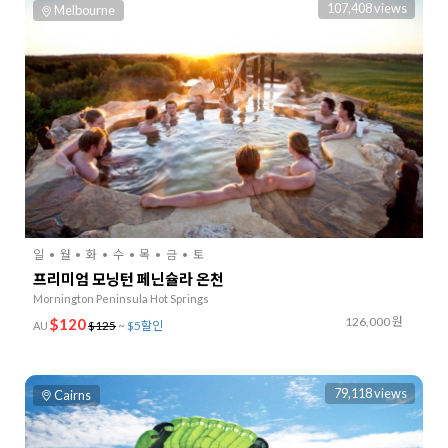
107,408 views
Melbourne
일
월
화
수
목
금
토
프리미엄 모닝턴 페닌슐라 온천
Mornington Peninsula Hot Springs
126,000 원
$120
$125
~
$5할인
AU
79,118 views
Cairns