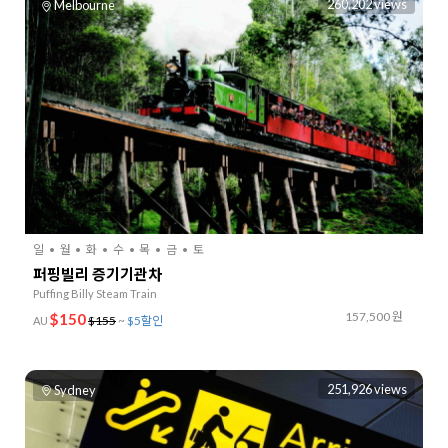
260,202 views
Melbourne
일
월
화
수
목
금
토
퍼핑빌리 증기기관차
Puffing Billy Steam Train
157,500 원
$150
$155
~
$5할인
AU
251,926 views
Sydney