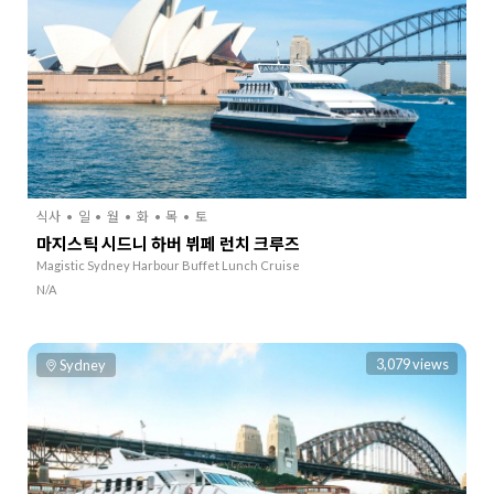
식사
일
월
화
목
토
마지스틱 시드니 하버 뷔페 런치 크루즈
Magistic Sydney Harbour Buffet Lunch Cruise
N/A
3,079 views
Sydney