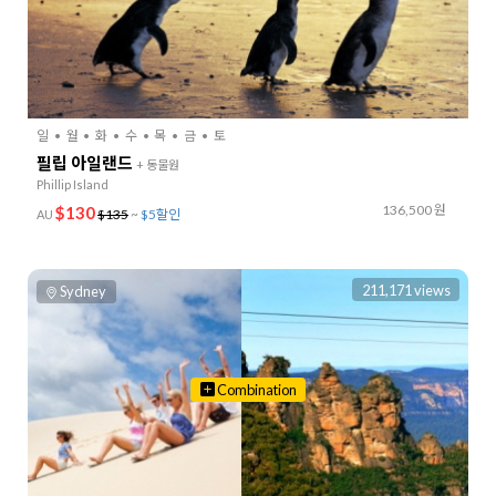
일
월
화
수
목
금
토
필립 아일랜드
+ 동물원
Phillip Island
136,500 원
$130
$135
~
$5할인
AU
211,171 views
Sydney
Combination